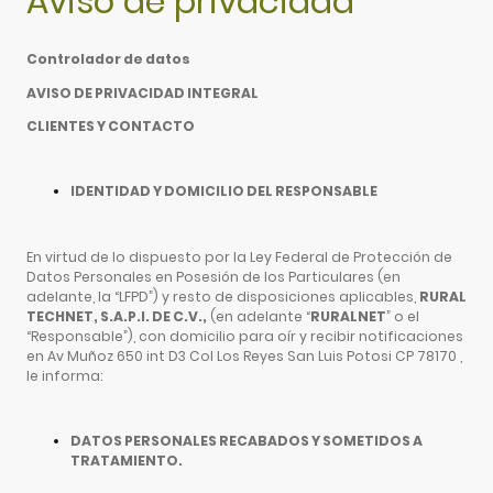
Aviso de privacidad
Controlador de datos
AVISO DE PRIVACIDAD INTEGRAL
CLIENTES Y CONTACTO
IDENTIDAD Y DOMICILIO DEL RESPONSABLE
En virtud de lo dispuesto por la Ley Federal de Protección de
Datos Personales en Posesión de los Particulares (en
adelante, la “LFPD”) y resto de disposiciones aplicables,
RURAL
TECHNET, S.A.P.I. DE C.V.,
(en adelante “
RURALNET
” o el
“Responsable”), con domicilio para oír y recibir notificaciones
en Av Muñoz 650 int D3 Col Los Reyes San Luis Potosi CP 78170 ,
le informa:
DATOS PERSONALES RECABADOS Y SOMETIDOS A
TRATAMIENTO.